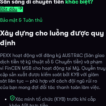
Sẵn sàng di chuyển tiền
khác biệt?
Bắt đầu
Bảo mật & Tuân thủ
Xây dựng cho luồng được quy
định
PEXX hoạt động với đăng ký AUSTRAC (Sàn giao
dịch tiền tệ kỹ thuật số & Chuyển tiền) và phạm
vi FinCEN MSB cho hoạt động tại Mỹ. Quyền truy
cập sản xuất được kiểm soát bởi KYB với giám
sát liên tục — phù hợp với cách đội ngũ rủi ro
của bạn mong đợi đối tác thanh toán làm việc.
Xác minh tổ chức (KYB) trước khi cấp
khóa API trực tiếp