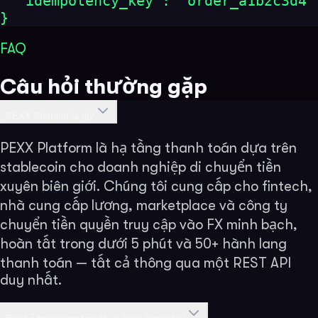
  "idempotency_key": "order_a1b2c3d4"

}
FAQ
Câu hỏi thường gặp
PEXX Platform là gì?
PEXX Platform là hạ tầng thanh toán dựa trên
stablecoin cho doanh nghiệp di chuyển tiền
xuyên biên giới. Chúng tôi cung cấp cho fintech,
nhà cung cấp lương, marketplace và công ty
chuyển tiền quyền truy cập vào FX minh bạch,
hoàn tất trong dưới 5 phút và 50+ hành lang
thanh toán — tất cả thông qua một REST API
duy nhất.