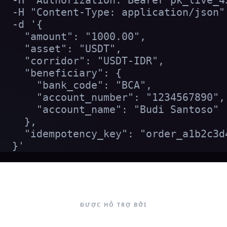
  -H "Authorization: Bearer pk_live_4x
  -H "Content-Type: application/json" 
  -d '{

    "amount": "1000.00",

    "asset": "USDT",

    "corridor": "USDT-IDR",

    "beneficiary": {

      "bank_code": "BCA",

      "account_number": "1234567890",

      "account_name": "Budi Santoso"

    },

    "idempotency_key": "order_a1b2c3d4
  }'
ĐƯỢC HỖ TRỢ BỞI