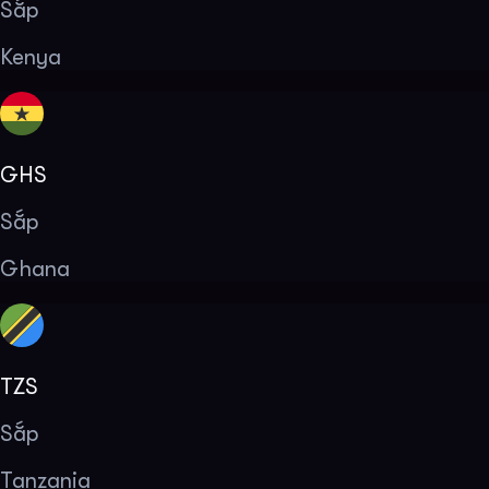
Sắp
Kenya
GHS
Sắp
Ghana
TZS
Sắp
Tanzania