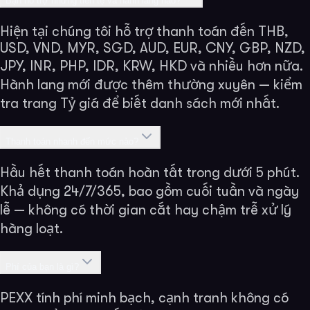
Bạn hỗ trợ những tiền tệ và hành lang nào?
Hiện tại chúng tôi hỗ trợ thanh toán đến THB,
USD, VND, MYR, SGD, AUD, EUR, CNY, GBP, NZD,
JPY, INR, PHP, IDR, KRW, HKD và nhiều hơn nữa.
Hành lang mới được thêm thường xuyên — kiểm
tra trang Tỷ giá để biết danh sách mới nhất.
Thanh toán nhanh đến mức nào?
Hầu hết thanh toán hoàn tất trong dưới 5 phút.
Khả dụng 24/7/365, bao gồm cuối tuần và ngày
lễ — không có thời gian cắt hay chậm trễ xử lý
hàng loạt.
Phí của bạn là gì?
PEXX tính phí minh bạch, cạnh tranh không có