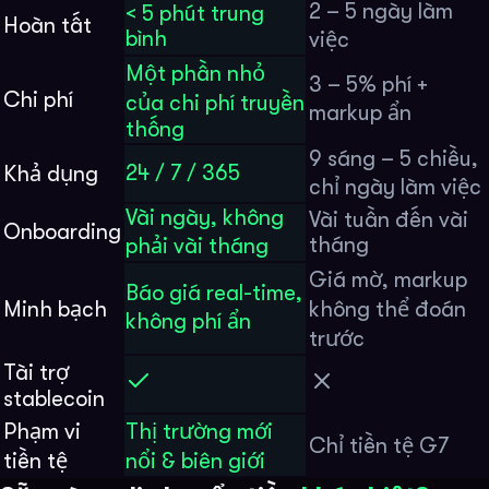
2 – 5 ngày làm
< 5 phút trung
Hoàn tất
bình
việc
Một phần nhỏ
3 – 5% phí +
Chi phí
của chi phí truyền
markup ẩn
thống
9 sáng – 5 chiều,
24 / 7 / 365
Khả dụng
chỉ ngày làm việc
Vài ngày, không
Vài tuần đến vài
Onboarding
tháng
phải vài tháng
Giá mờ, markup
Báo giá real-time,
Minh bạch
không thể đoán
không phí ẩn
trước
Tài trợ
stablecoin
Phạm vi
Thị trường mới
Chỉ tiền tệ G7
tiền tệ
nổi & biên giới