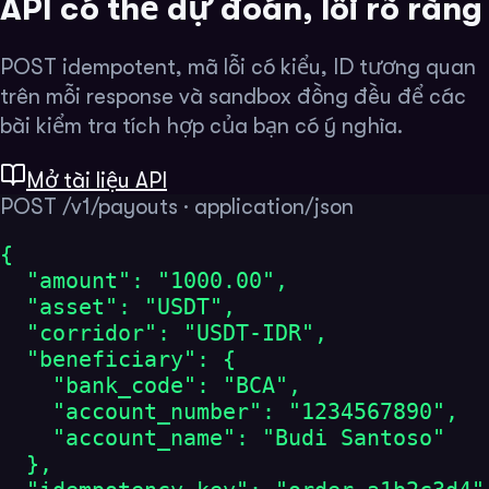
API có thể dự đoán, lỗi rõ ràng
POST idempotent, mã lỗi có kiểu, ID tương quan
trên mỗi response và sandbox đồng đều để các
bài kiểm tra tích hợp của bạn có ý nghĩa.
Mở tài liệu API
POST /v1/payouts · application/json
{

  "amount": "1000.00",

  "asset": "USDT",

  "corridor": "USDT-IDR",

  "beneficiary": {

    "bank_code": "BCA",

    "account_number": "1234567890",

    "account_name": "Budi Santoso"

  },
