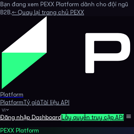
Bạn đang xem PEXX Platform dành cho đội ngũ
B2B.
←
Quay lại trang chủ PEXX
Platform
Platform
Tỷ giá
Tài liệu API
VI
Đăng nhập Dashboard
Lấy quyền truy cập API
PEXX Platform