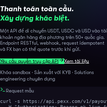
Thanh toán toàn cầu.
Xây dựng khác biệt.
Một API để di chuyển USDT, USDC và USD vào tài
khoản ngân hàng địa phương trên 50+ quốc gia.
Endpoint RESTful, webhook, request idempotent
và FX bạn có thể quote trước khi gửi.
Yêu cầu quyền truy cập API
Xem tài liệu
Khóa sandbox · Sản xuất với KYB · Solutions
engineering chuyên dụng
Request mẫu
curl -s https://api.pexx.com/v1/payout