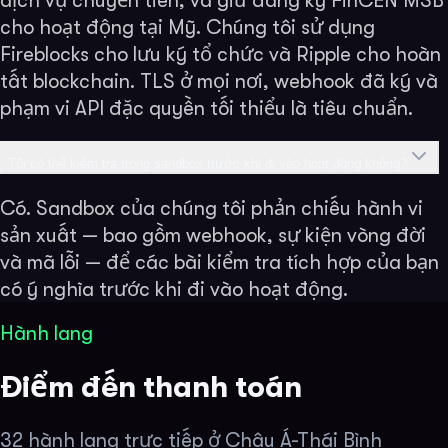
dịch vụ chuyển tiền, và giữ đăng ký FinCEN MSB
cho hoạt động tại Mỹ. Chúng tôi sử dụng
Fireblocks cho lưu ký tổ chức và Ripple cho hoàn
tất blockchain. TLS ở mọi nơi, webhook đã ký và
phạm vi API đặc quyền tối thiểu là tiêu chuẩn.
Tôi có thể kiểm tra trong sandbox trước khi đi vào hoạt động không?
Có. Sandbox của chúng tôi phản chiếu hành vi
sản xuất — bao gồm webhook, sự kiện vòng đời
và mã lỗi — để các bài kiểm tra tích hợp của bạn
có ý nghĩa trước khi đi vào hoạt động.
Hành lang
Điểm đến thanh toán
32 hành lang trực tiếp ở Châu Á-Thái Bình