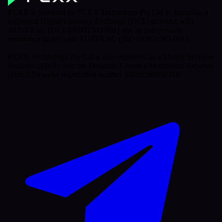
PEXX is powered by PEXX Technology Pty Ltd in Australia, a
registered Digital Currency Exchange (DCE) provider with
AUSTRAC (DCE100851583-001) and an independent
remittance dealer with AUSTRAC (IND100851583-001).
PEXX Technology Pty Ltd is also registered as a Money Services
Business (MSB) with the Financial Crimes Enforcement Network
(FinCEN) under registration number 31000288010318.